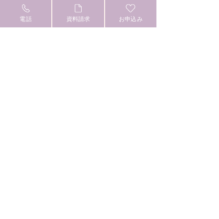
TOP
電話
資料請求
お申込み
FRAJについて
資格について
講座スケジュール
正会員制度
製品について
お問い合わせ
スクール規約
協会細則
​特商法に基づく表示
関連サイト
有限会社 Fease
株式会社Relations